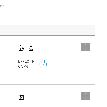
der
rche
EFFECTIF
CA M€