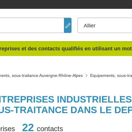
e
Allier
reprises et des contacts qualifiés en utilisant un mo
ents, sous-traitance Auvergne-Rhône-Alpes
Equipements, sous-trai
NTREPRISES INDUSTRIELLE
US-TRAITANCE DANS LE DE
22
rises
contacts