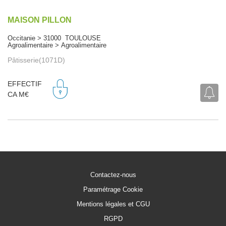
MAISON PILLON
Occitanie > 31000 TOULOUSE
Agroalimentaire > Agroalimentaire
Pâtisserie(1071D)
EFFECTIF
CA M€
Contactez-nous
Paramétrage Cookie
Mentions légales et CGU
RGPD