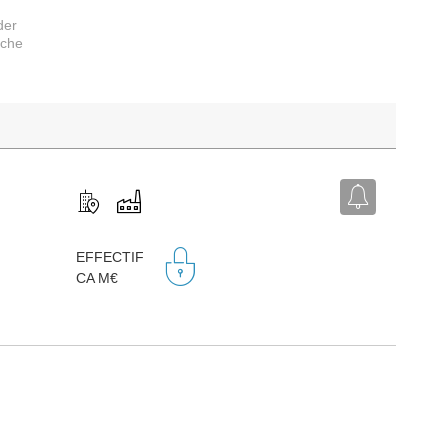
der
rche
,
EFFECTIF
CA M€