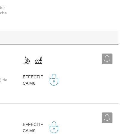
der
rche
EFFECTIF
) de
CA M€
EFFECTIF
CA M€