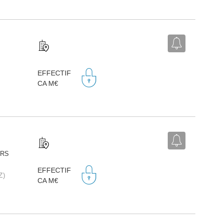
EFFECTIF
CA M€
URS
EFFECTIF
Z)
CA M€