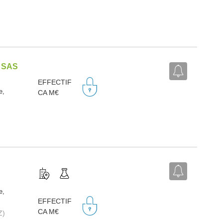
 SAS
EFFECTIF
e,
CA M€
e,
EFFECTIF
CA M€
Z)