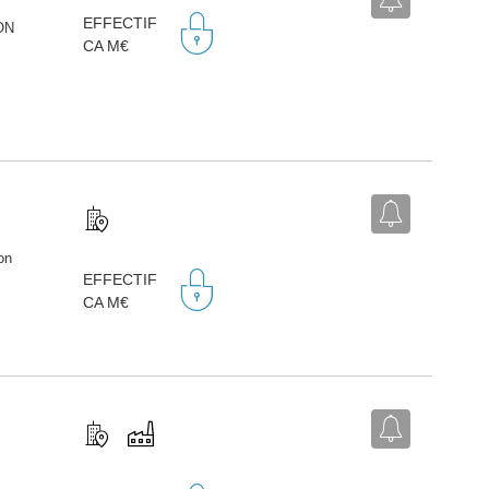
EFFECTIF
ON
CA M€
on
EFFECTIF
CA M€