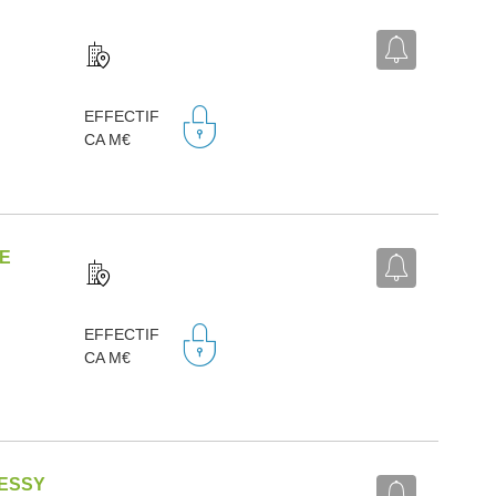
EFFECTIF
CA M€
DE
EFFECTIF
CA M€
MESSY