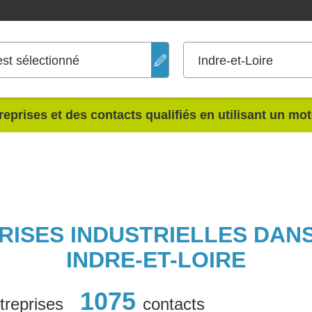
est sélectionné
Indre-et-Loire
reprises et des contacts qualifiés en utilisant un mo
PRISES INDUSTRIELLES DAN
INDRE-ET-LOIRE
1075
treprises
contacts