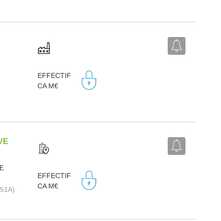
EFFECTIF
CA M€
VE
RE
EFFECTIF
CA M€
1051A)