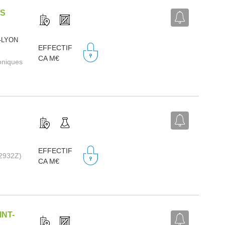
TS
R-LYON
EFFECTIF
CA M€
roniques
EFFECTIF
(2932Z)
CA M€
INT-