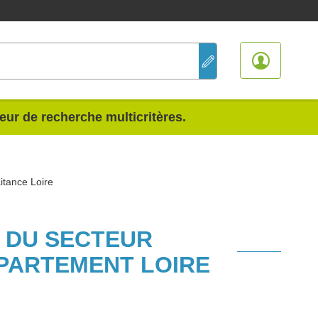
teur de recherche multicritères.
itance Loire
S DU SECTEUR
EPARTEMENT LOIRE