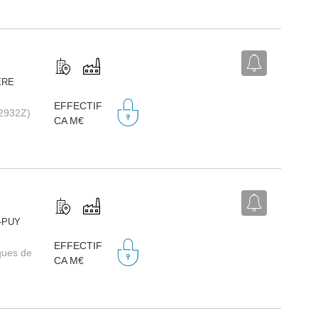
ERE
EFFECTIF
(2932Z)
CA M€
E-PUY
EFFECTIF
ques de
CA M€