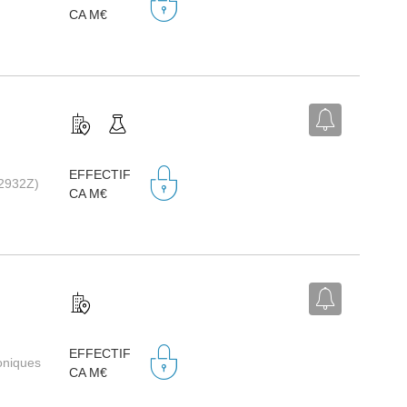
CA M€
EFFECTIF
(2932Z)
CA M€
EFFECTIF
roniques
CA M€