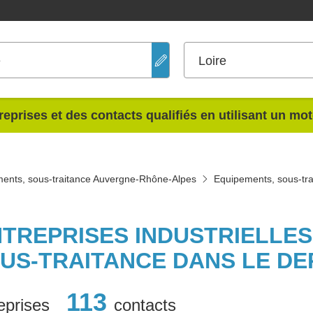
e
Loire
reprises et des contacts qualifiés en utilisant un mo
ents, sous-traitance Auvergne-Rhône-Alpes
Equipements, sous-tra
NTREPRISES INDUSTRIELLE
US-TRAITANCE DANS LE D
113
eprises
contacts