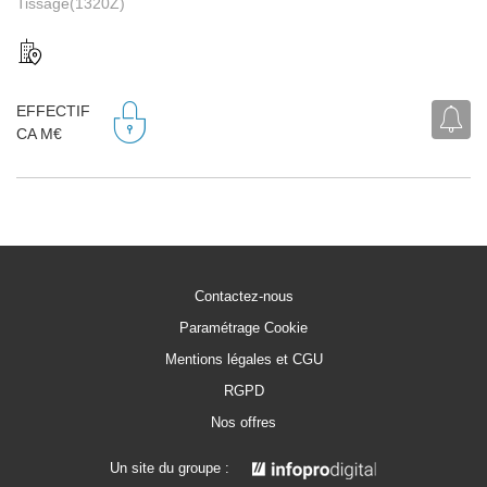
Tissage(1320Z)
EFFECTIF
CA M€
Contactez-nous
Paramétrage Cookie
Mentions légales et CGU
RGPD
Nos offres
Un site du groupe :