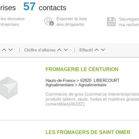
57
rises
contacts
 les données
Exporter la liste
Sauvegar
ntreprises
des dirigeants
ma reche
e
Chiffre d'affaires
Effectif
FROMAGERIE LE CENTURION
Hauts-de-France > 62820 LIBERCOURT
Agroalimentaire > Agroalimentaire
Commerce de gros (commerce interentreprises
produits laitiers, œufs, huiles et matières grass
comestibles(4633Z)
LES FROMAGERS DE SAINT OMER