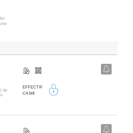
der
rche
EFFECTIF
) de
CA M€
es