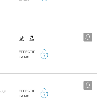
EFFECTIF
CA M€
EFFECTIF
OISE
CA M€