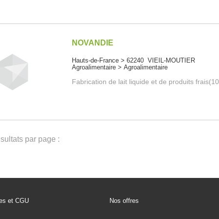
NOVANDIE
Hauts-de-France > 62240 VIEIL-MOUTIER
Agroalimentaire > Agroalimentaire
Fabrication de lait liquide et de produits frais(
ultats par page :
les et CGU
Nos offres