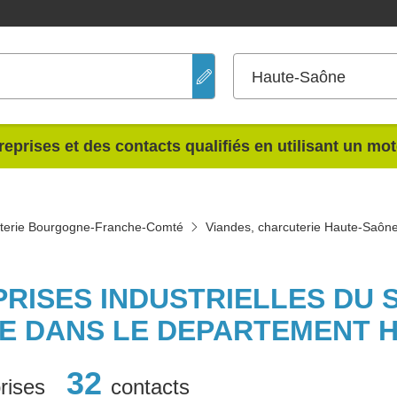
Haute-Saône
reprises et des contacts qualifiés en utilisant un mo
uterie Bourgogne-Franche-Comté
Viandes, charcuterie Haute-Saôn
PRISES INDUSTRIELLES DU 
E DANS LE DEPARTEMENT 
32
rises
contacts