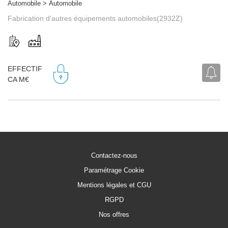
Automobile > Automobile
Fabrication d'autres équipements automobiles(2932Z)
EFFECTIF
CA M€
Contactez-nous
Paramétrage Cookie
Mentions légales et CGU
RGPD
Nos offres