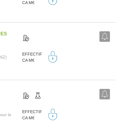
CA M€
UES
EFFECTIF
16Z)
CA M€
EFFECTIF
our la
CA M€