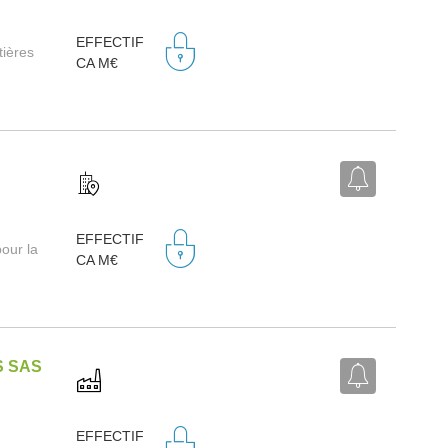
EFFECTIF
tières
CA M€
EFFECTIF
our la
CA M€
S SAS
EFFECTIF