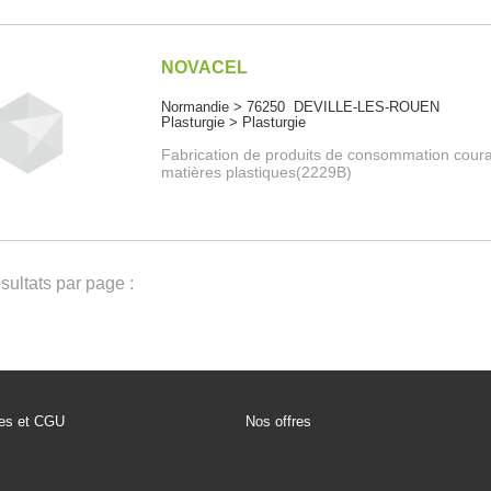
NOVACEL
Normandie > 76250 DEVILLE-LES-ROUEN
Plasturgie > Plasturgie
Fabrication de produits de consommation cour
matières plastiques(2229B)
ultats par page :
les et CGU
Nos offres