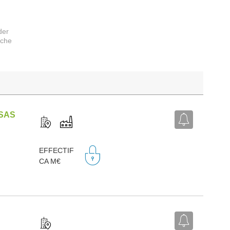
der
rche
SAS
EFFECTIF
CA M€