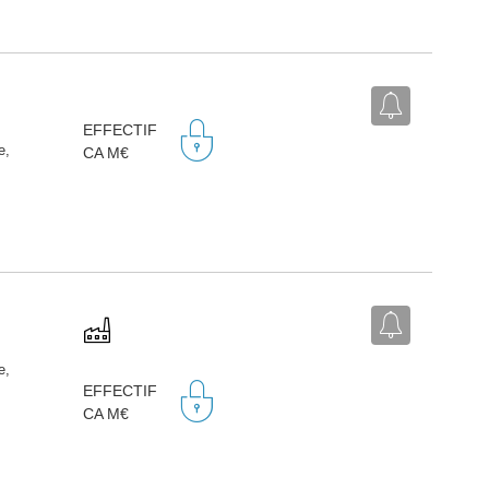
EFFECTIF
e,
CA M€
e,
EFFECTIF
CA M€