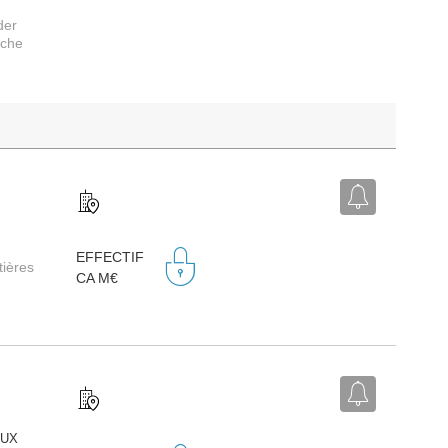
der
rche
EFFECTIF
tières
CA M€
EUX