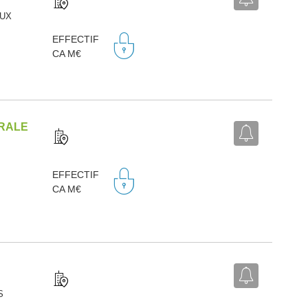
EUX
EFFECTIF
CA M€
TRALE
EFFECTIF
CA M€
S