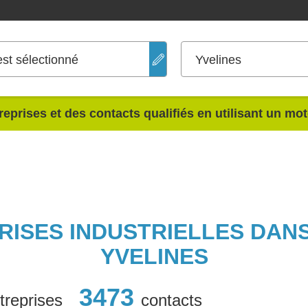
est sélectionné
Yvelines
reprises et des contacts qualifiés en utilisant un mo
PRISES INDUSTRIELLES DAN
YVELINES
3473
treprises
contacts