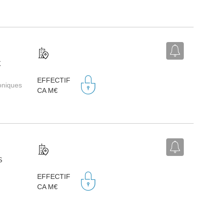
X
EFFECTIF
roniques
CA M€
S
EFFECTIF
CA M€