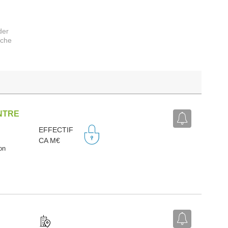
der
rche
ENTRE
EFFECTIF
CA M€
on