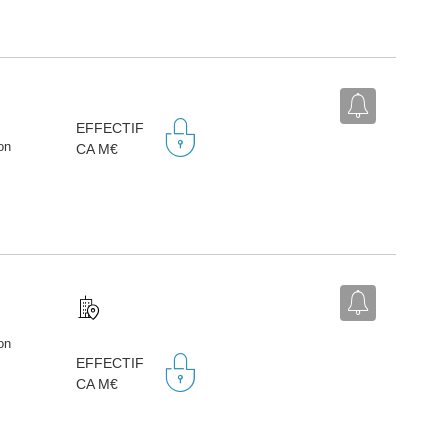
EFFECTIF
on
CA M€
on
EFFECTIF
CA M€