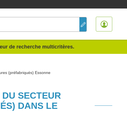
teur de recherche multicritères.
tures (préfabriqués) Essonne
S DU SECTEUR
ÉS) DANS LE