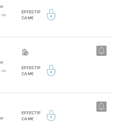
on
EFFECTIF
e de
CA M€
on
EFFECTIF
e de
CA M€
EFFECTIF
on
CA M€