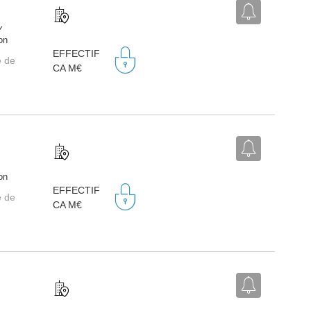
Y
on
EFFECTIF
e de
CA M€
on
EFFECTIF
e de
CA M€