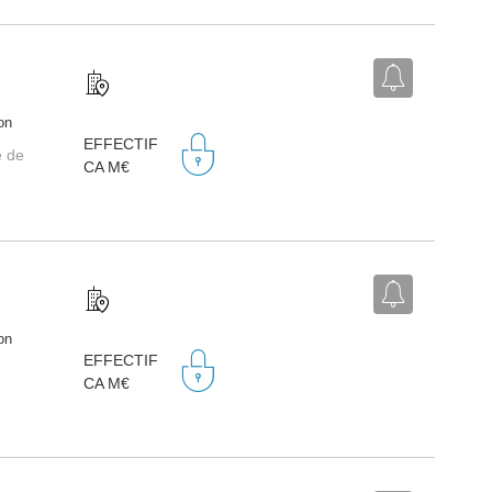
on
EFFECTIF
e de
CA M€
on
EFFECTIF
CA M€