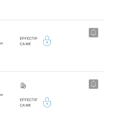
EFFECTIF
on
CA M€
on
EFFECTIF
CA M€