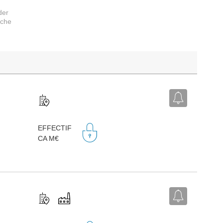
der
rche
EFFECTIF
CA M€