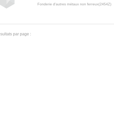
Fonderie d'autres métaux non ferreux(2454Z)
ultats par page :