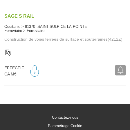
SAGE S RAIL
Occitanie > 81370 SAINT-SULPICE-LA-POINTE
Ferroviaire > Ferroviaire
Construction de voies ferrées de surface et souterraines(4212Z)
EFFECTIF
CA M€
Contactez-nous
Paramétrage Cookie