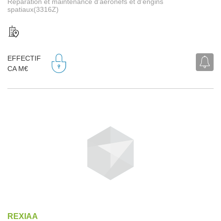
Réparation et maintenance d'aéronefs et d'engins
spatiaux(3316Z)
EFFECTIF
CA M€
REXIAA