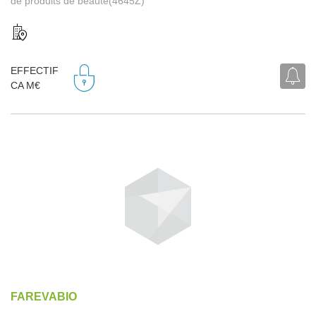
de produits de beauté(4645Z)
EFFECTIF
CA M€
FAREVABIO