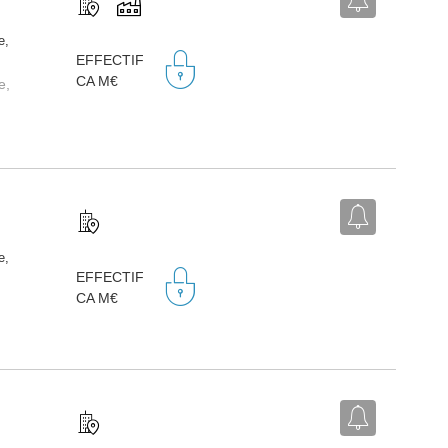
e,
EFFECTIF
CA M€
e,
e,
EFFECTIF
CA M€