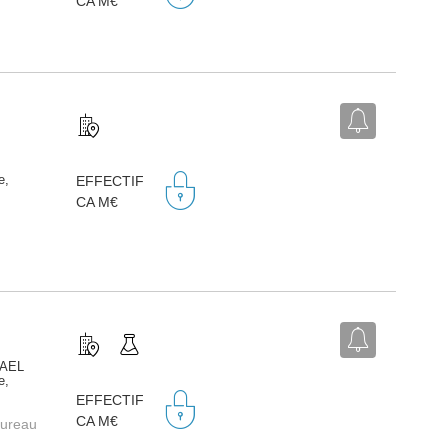
CA M€
e,
EFFECTIF
CA M€
HAEL
e,
EFFECTIF
CA M€
bureau