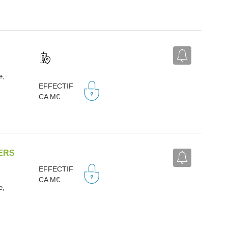
e,
EFFECTIF
CA M€
ERS
EFFECTIF
CA M€
e,