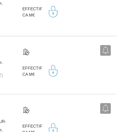
e,
EFFECTIF
CA M€
e,
EFFECTIF
CA M€
Z)
L
SUR-
EFFECTIF
e,