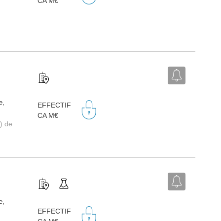
CA M€
e,
EFFECTIF
CA M€
) de
e,
EFFECTIF