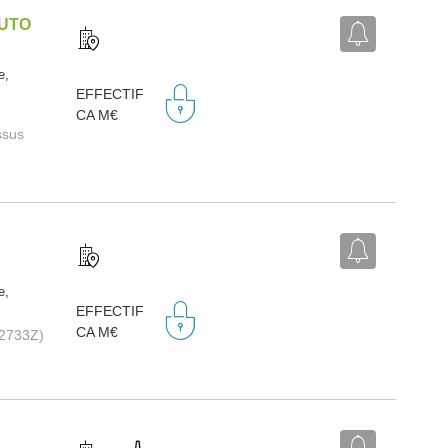
AUTO
e,
EFFECTIF
CA M€
ssus
e,
EFFECTIF
CA M€
e(2733Z)