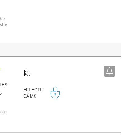
der
rche
S
-LES-
EFFECTIF
e,
CA M€
ssus