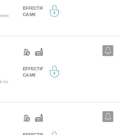
,
EFFECTIF
CA M€
nexes
,
EFFECTIF
CA M€
re ou
,
EFFECTIF