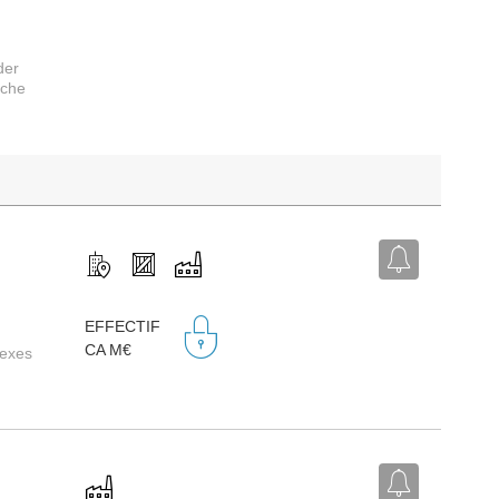
der
rche
,
EFFECTIF
CA M€
nexes