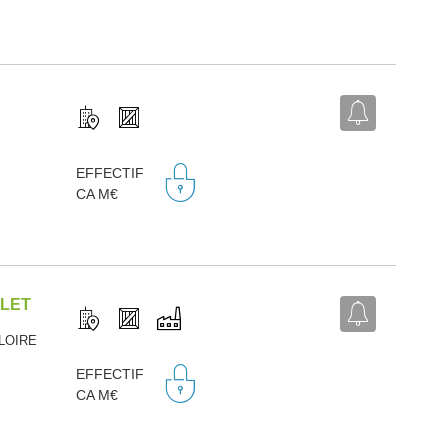
,
EFFECTIF
CA M€
LLET
-LOIRE
,
EFFECTIF
CA M€