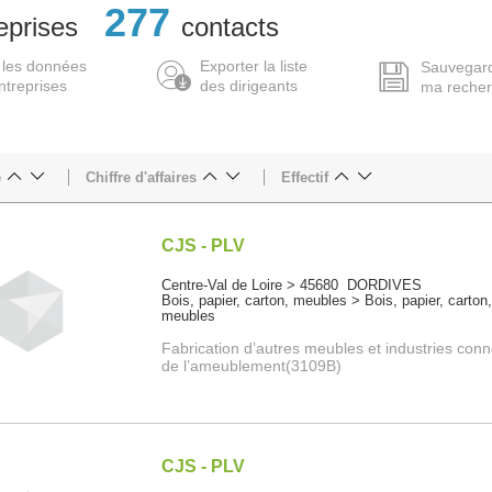
277
eprises
contacts
 les données
Exporter la liste
Sauvegar
ntreprises
des dirigeants
ma reche
e
Chiffre d'affaires
Effectif
CJS - PLV
Centre-Val de Loire > 45680 DORDIVES
Bois, papier, carton, meubles > Bois, papier, carton
meubles
Fabrication d’autres meubles et industries con
de l’ameublement(3109B)
CJS - PLV