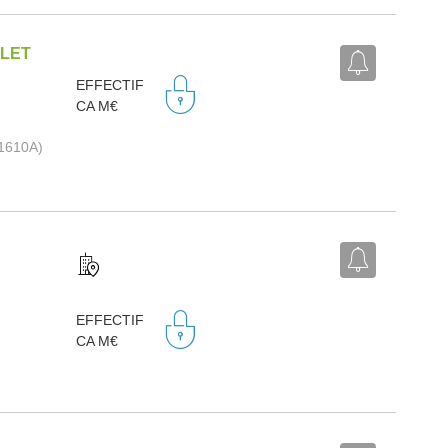
LLET
EFFECTIF
,
CA M€
(1610A)
R
,
EFFECTIF
CA M€