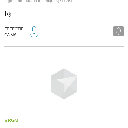
Ingénierie, études techniques(7112B)
EFFECTIF
CA M€
BRGM