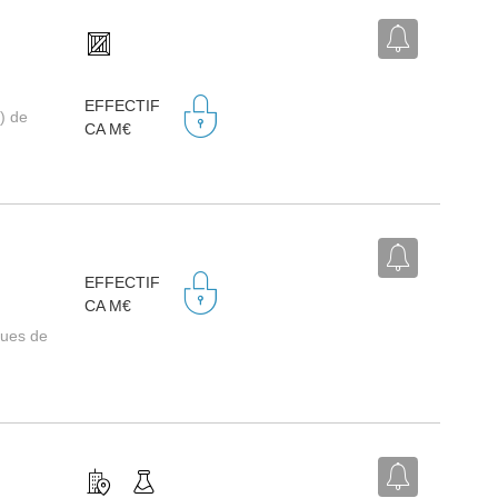
EFFECTIF
) de
CA M€
EFFECTIF
CA M€
ques de