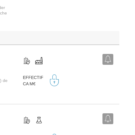
der
rche
EFFECTIF
) de
CA M€