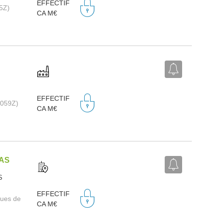
EFFECTIF
15Z)
CA M€
EFFECTIF
2059Z)
CA M€
SAS
S
EFFECTIF
ques de
CA M€