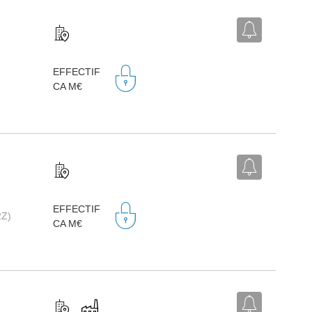
EFFECTIF
CA M€
EFFECTIF
2Z)
CA M€