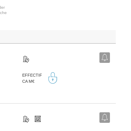
der
rche
EFFECTIF
CA M€