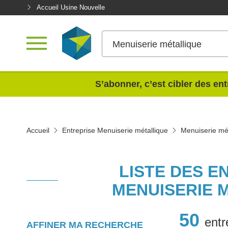
Accueil Usine Nouvelle
Menuiserie métallique
<
S’abonner, c’est cibler des ent
Accueil
Entreprise Menuiserie métallique
Menuiserie mé
LISTE DES E
MENUISERIE 
50
entr
AFFINER MA RECHERCHE