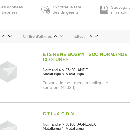
 les données
Exporter la liste
Sauvegar
ntreprises
des dirigeants
ma reche
e
Chiffre d'affaires
Effectif
ETS RENE BOSMY - SOC NORMANDE
CLOTURES
Normandie > 27430 ANDE
Métallurgie > Métallurgie
Travaux de menuiserie métallique et
serrurerie(4332B)
C.T.I. - A.C.D.N.
Normandie > 50180 AGNEAUX
Métallurgie > Métallurgie