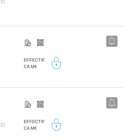
2Z)
EFFECTIF
CA M€
EFFECTIF
2Z)
CA M€