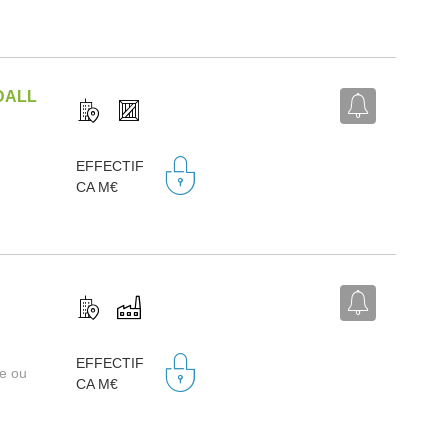
DALL
EFFECTIF
CA M€
EFFECTIF
re ou
CA M€