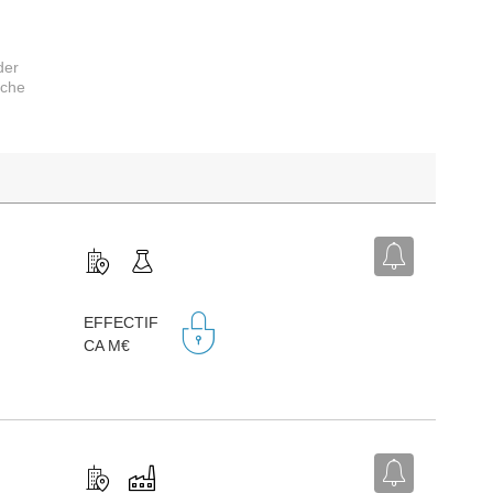
der
rche
EFFECTIF
CA M€