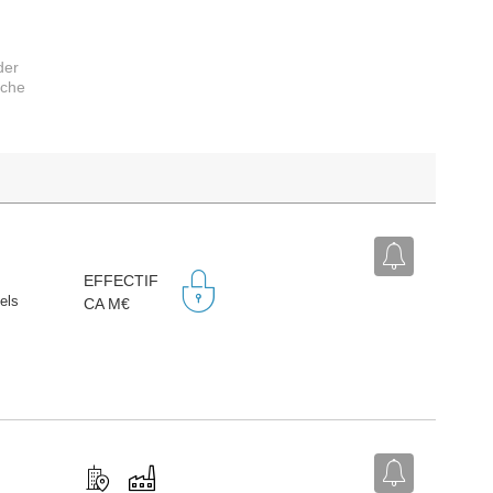
der
rche
EFFECTIF
iels
CA M€