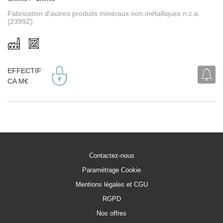
Fabrication d'autres produits minéraux non métalliques n.c.a.
(2399Z)
EFFECTIF
CA M€
Contactez-nous
Paramétrage Cookie
Mentions légales et CGU
RGPD
Nos offres