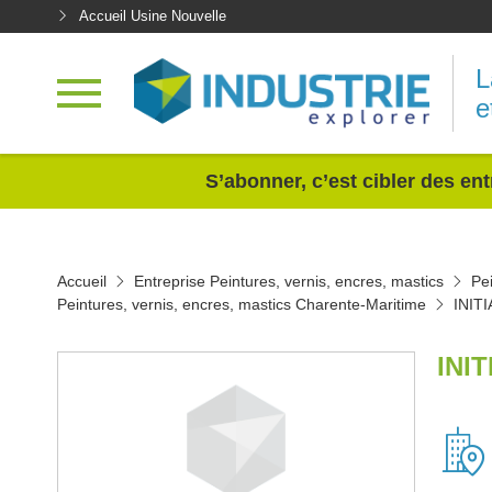
Accueil Usine Nouvelle
L
e
<
S’abonner, c’est cibler des ent
Accueil
Entreprise Peintures, vernis, encres, mastics
Pe
Peintures, vernis, encres, mastics Charente-Maritime
INIT
INI