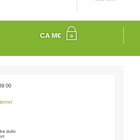
CA M€
88 00
nternet
re dulin
ort