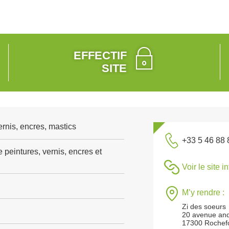
EFFECTIF
SITE
rnis, encres, mastics
+33 5 46 88 
 peintures, vernis, encres et
Voir le site i
M’y rendre :
Zi des soeurs
20 avenue and
17300 Rochef