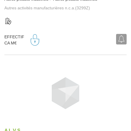
Autres activités manufacturières n.c.a.(3299Z)
EFFECTIF
CA M€
A L V S