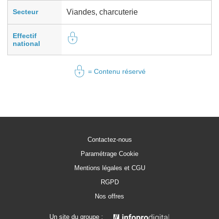
Secteur
Viandes, charcuterie
Effectif
national
= Contenu réservé
Contactez-nous
Paramétrage Cookie
Mentions légales et CGU
RGPD
Nos offres
Un site du groupe :