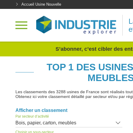
Accueil Usine Nouvelle
L
e
<
S’abonner, c’est cibler des ent
TOP 1 DES USINE
MEUBLES
Les classements des 3288 usines de France sont réalisés tout au
Obtenez ici votre classement détaillé par secteur et/ou par rég
Afficher un classement
Par secteur d’activité
Bois, papier, carton, meubles
Choisir un sous-secteur