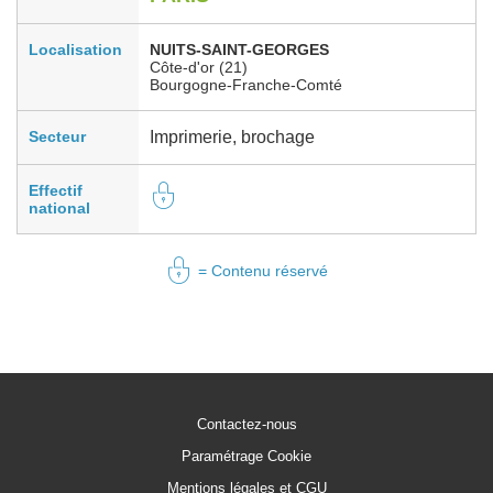
Localisation
NUITS-SAINT-GEORGES
Côte-d'or (21)
Bourgogne-Franche-Comté
Secteur
Imprimerie, brochage
Effectif
national
= Contenu réservé
Contactez-nous
Paramétrage Cookie
Mentions légales et CGU