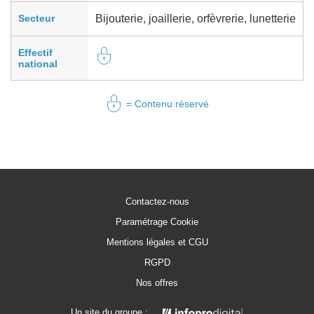
Secteur
Bijouterie, joaillerie, orfèvrerie, lunetterie
Effectif
national
= Contenu réservé
Contactez-nous
Paramétrage Cookie
Mentions légales et CGU
RGPD
Nos offres
Un site du groupe :