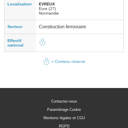
Localisation
EVREUX
Eure (27)
Normandie
Secteur
Construction ferroviaire
Effectif
national
= Contenu réservé
Contactez-nous
Paramétrage Cookie
Mentions légales et CGU
RGPD