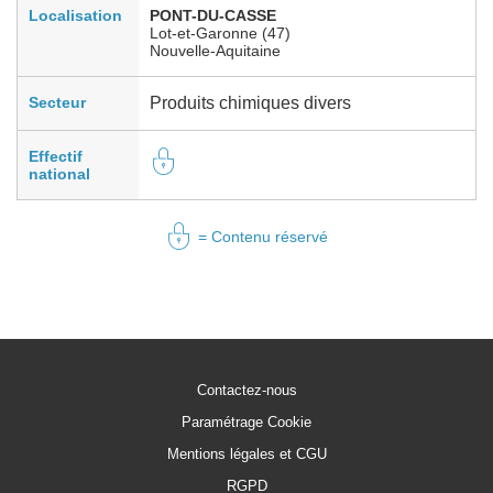
Localisation
PONT-DU-CASSE
Lot-et-Garonne (47)
Nouvelle-Aquitaine
Secteur
Produits chimiques divers
Effectif
national
= Contenu réservé
Contactez-nous
Paramétrage Cookie
Mentions légales et CGU
RGPD