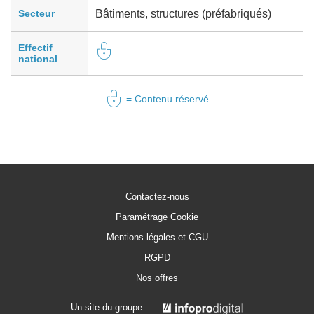
Secteur
Bâtiments, structures (préfabriqués)
Effectif
national
= Contenu réservé
Contactez-nous
Paramétrage Cookie
Mentions légales et CGU
RGPD
Nos offres
Un site du groupe :