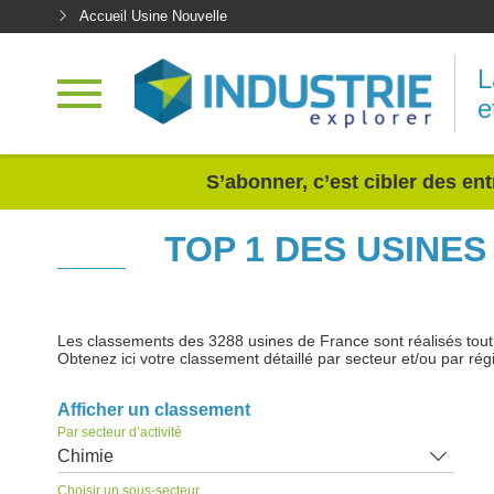
Accueil Usine Nouvelle
L
e
<
S’abonner, c’est cibler des ent
TOP 1 DES USINE
Les classements des 3288 usines de France sont réalisés tout au
Obtenez ici votre classement détaillé par secteur et/ou par rég
Afficher un classement
Par secteur d’activité
Chimie
Choisir un sous-secteur