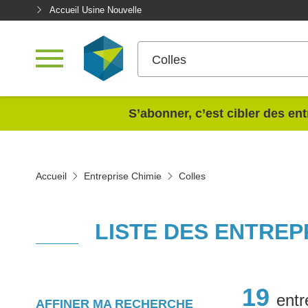
Accueil Usine Nouvelle
Colles
<
S’abonner, c’est cibler des ent
Accueil
Entreprise Chimie
Colles
LISTE DES ENTREP
19
entr
AFFINER MA RECHERCHE