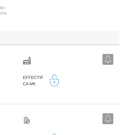
der
rche
EFFECTIF
CA M€