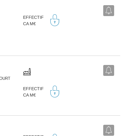
EFFECTIF
CA M€
COURT
EFFECTIF
CA M€