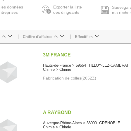
 les données
Exporter la liste
Sauvegar
ntreprises
des dirigeants
ma reche
e
Chiffre d'affaires
Effectif
3M FRANCE
Hauts-de-France > 59554 TILLOY-LEZ-CAMBRAI
Chimie > Chimie
Fabrication de colles(2052Z)
A RAYBOND
Auvergne-Rhône-Alpes > 38000 GRENOBLE
Chimie > Chimie