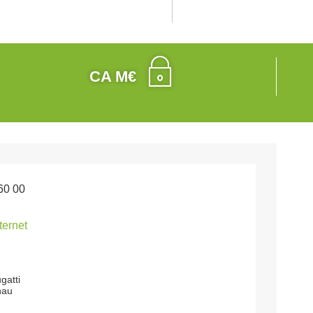
CA M€
60 00
nternet
gatti
nau