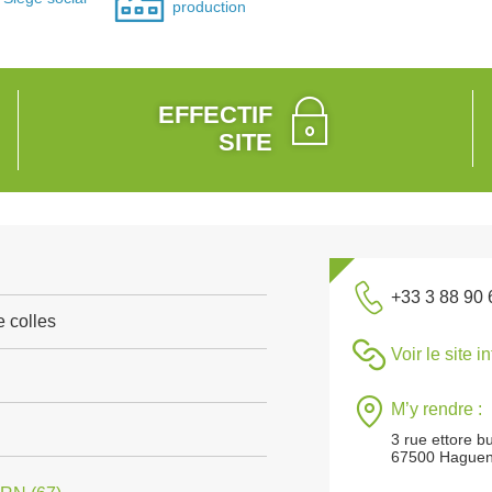
production
EFFECTIF
SITE
+33 3 88 90 
e colles
Voir le site i
M’y rendre :
3 rue ettore bu
67500 Hague