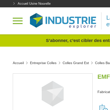
Accueil Usine Nouvelle
L
e
<
S’abonner, c’est cibler des ent
Accueil
Entreprise Colles
Colles Grand Est
Colles Ba
EMF
Fabricat