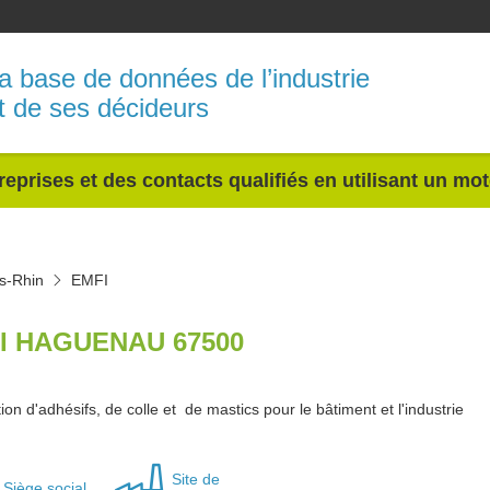
a base de données de l’industrie
t de ses décideurs
reprises et des contacts qualifiés en utilisant un mo
s-Rhin
EMFI
I HAGUENAU 67500
ion d'adhésifs, de colle et de mastics pour le bâtiment et l'industrie
Site de
Siège social