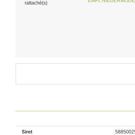
EMFI, NIEDERMODE
rattaché(s)
Siret
5885002