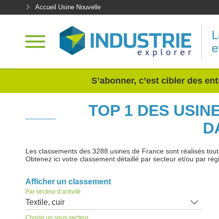
Accueil Usine Nouvelle
L
e
<
S’abonner, c’est cibler des ent
TOP 1 DES USIN
D
Les classements des 3288 usines de France sont réalisés tout au
Obtenez ici votre classement détaillé par secteur et/ou par rég
Afficher un classement
Par secteur d’activité
Textile, cuir
Choisir un sous-secteur