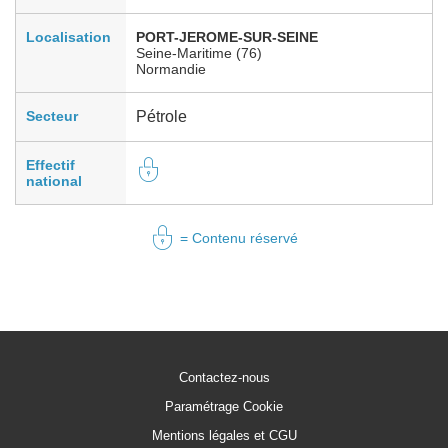
Localisation
PORT-JEROME-SUR-SEINE
Seine-Maritime (76)
Normandie
Secteur
Pétrole
Effectif
national
= Contenu réservé
Contactez-nous
Paramétrage Cookie
Mentions légales et CGU