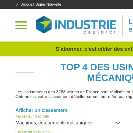
Accueil Usine Nouvelle
L
e
<
S’abonner, c’est cibler des ent
TOP 4 DES US
MÉCANIQ
Les classements des 3288 usines de France sont réalisés tout au
Obtenez ici votre classement détaillé par secteur et/ou par rég
Afficher un classement
Par secteur d’activité
Machines, équipements mécaniques
Choisir un sous-secteur