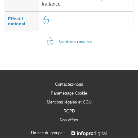
traitance
Effectif
national
= Contenu réservé
Contactez-nous
Paramétrage Cookie
Mentions légales et CGU
RGPD
Nos offres
Un site du groupe :