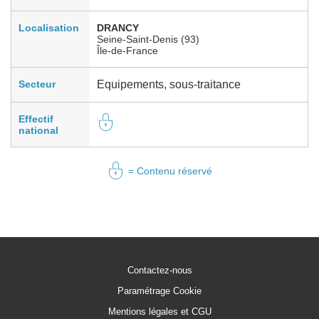
Localisation
DRANCY
Seine-Saint-Denis (93)
Île-de-France
Secteur
Equipements, sous-traitance
Effectif
national
= Contenu réservé
Contactez-nous
Paramétrage Cookie
Mentions légales et CGU