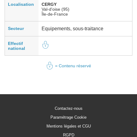
Localisation
CERGY
Val-d'oise (95)
Île-de-France
Secteur
Equipements, sous-traitance
Effectif
national
= Contenu réservé
Contactez-nous
Paramétrage Cookie
Mentions légales et CGU
RGPD