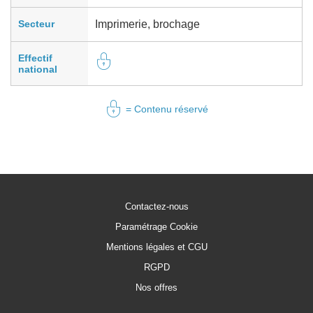
Secteur
Imprimerie, brochage
Effectif
national
= Contenu réservé
Contactez-nous
Paramétrage Cookie
Mentions légales et CGU
RGPD
Nos offres