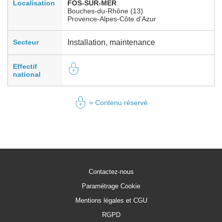
Localisation
FOS-SUR-MER
Bouches-du-Rhône (13)
Provence-Alpes-Côte d'Azur
Secteur
Installation, maintenance
Effectif
national
= Contenu réservé
Contactez-nous
Paramétrage Cookie
Mentions légales et CGU
RGPD