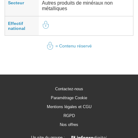
Secteur
Autres produits de minéraux non
métalliques
Effectif
national
= Contenu réservé
Contactez-nous
Paramétrage Cookie
Mentions légales et CGU
RGPD
Nos offres
Un site du groupe :