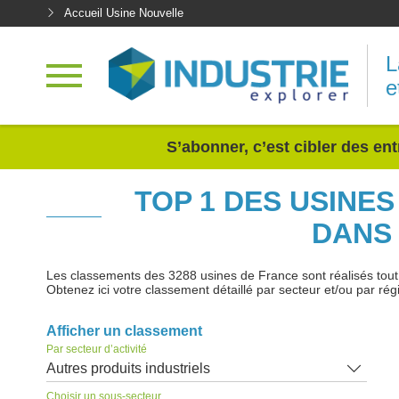
Accueil Usine Nouvelle
L
e
<
S’abonner, c’est cibler des ent
TOP 1 DES USINE
DANS 
Les classements des 3288 usines de France sont réalisés tout au
Obtenez ici votre classement détaillé par secteur et/ou par rég
Afficher un classement
Par secteur d’activité
Autres produits industriels
Choisir un sous-secteur