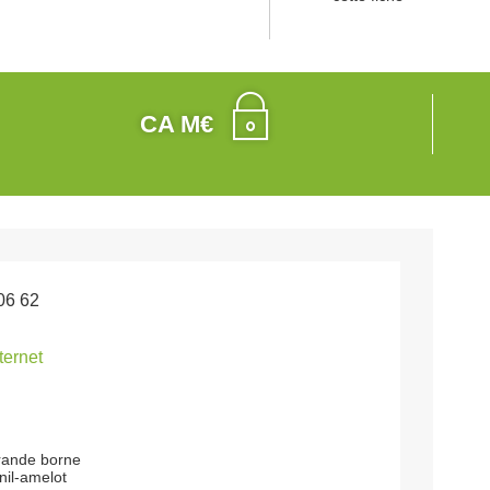
CA M€
06 62
nternet
grande borne
il-amelot