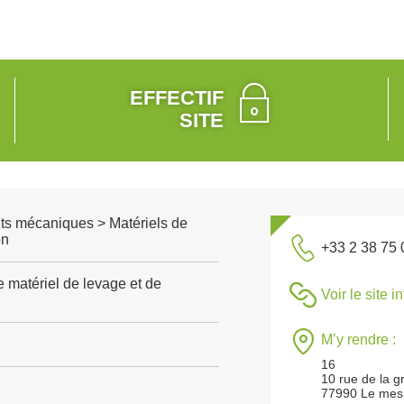
EFFECTIF
SITE
s mécaniques > Matériels de
on
+33 2 38 75 
e matériel de levage et de
Voir le site i
M’y rendre :
16
10 rue de la 
77990 Le mesn