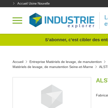
Accueil Usine Nouvelle
L
e
<
S’abonner, c’est cibler des ent
Accueil
Entreprise Matériels de levage, de manutention
Matériels de levage, de manutention Seine-et-Marne
ALST
ALS
Fabrica