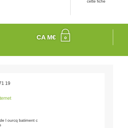
cette fiche
CA M€
71 19
nternet
de l ourcq batiment c
s