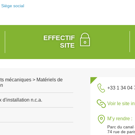
Siège social
EFFECTIF
SITE
s mécaniques > Matériels de
on
+33 1 34 04 
d'installation n.c.a.
Voir le site i
M’y rendre :
Parc du canal 
74 rue de pari