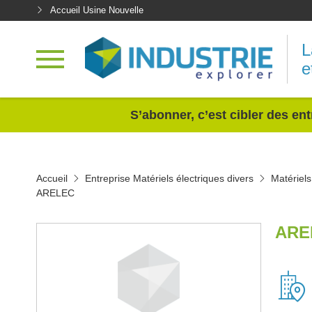
Accueil Usine Nouvelle
L
e
<
S’abonner, c’est cibler des ent
Accueil
Entreprise Matériels électriques divers
Matériels
ARELEC
ARE