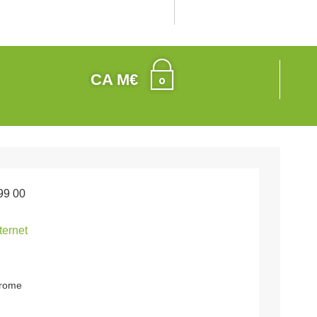
CA M€
99 00
nternet
drome