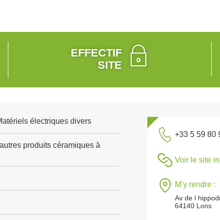
EFFECTIF
SITE
Matériels électriques divers
+33 5 59 80 
'autres produits céramiques à
Voir le site i
M’y rendre :
Av de l hippo
64140 Lons