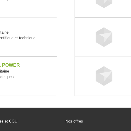
S
taine
entifique et technique
& POWER
taine
ectriques
les et CGU
Nos offres