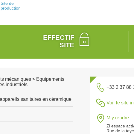
Site de
production
EFFECTIF
SITE
ts mécaniques > Equipements
s industriels
+33 2 37 88 
'appareils sanitaires en céramique
Voir le site i
M’y rendre :
Zi espace acti
Rue de la tay