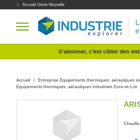
Accueil Usine Nouvelle
L
e
<
S’abonner, c’est cibler des ent
Accueil
Entreprise Equipements thermiques, aérauliques ind
Equipements thermiques, aérauliques industriels Eure-et-Loir
ARI
Chauffe-