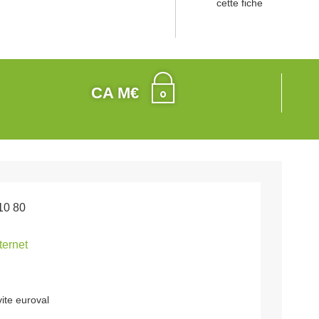
cette fiche
CA M€
10 80
nternet
vite euroval
e